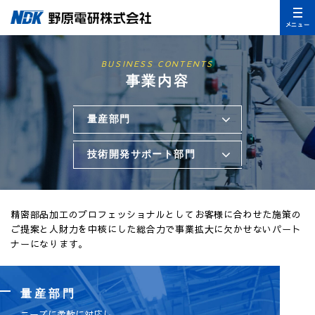
メニュー
BUSINESS CONTENTS
事業内容
量産部門
技術開発サポート部門
精密部品加工のプロフェッショナルとして
お客様に合わせた施策の
ご提案と人財力を中核にした総合力で
事業拡大に欠かせないパート
ナーになります。
量産部門
ニーズに柔軟に対応し、