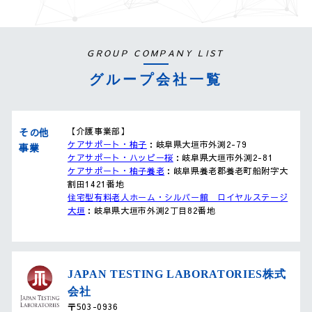
GROUP COMPANY LIST
グループ会社一覧
その他
【介護事業部】
ケアサポート・柚子
：岐阜県大垣市外渕2-79
事業
ケアサポート・ハッピー桜
：岐阜県大垣市外渕2-81
ケアサポート・柚子養老
：岐阜県養老郡養老町船附字大
割田1421番地
住宅型有料老人ホーム・シルバー館 ロイヤルステージ
大垣
：岐阜県大垣市外渕2丁目82番地
JAPAN TESTING LABORATORIES株式
会社
〒503-0936