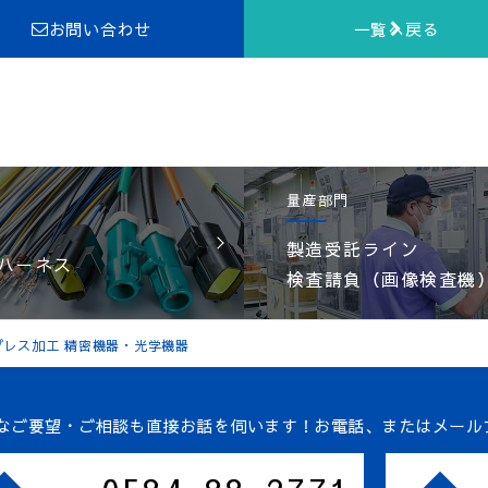
お問い合わせ
一覧へ戻る
量産部門
製造受託ライン
ハーネス
検査請負（画像検査機
プレス加工 精密機器・光学機器
なご要望・ご相談も直接お話を伺います！
お電話、またはメール