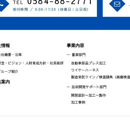
0584-88-2771
TEL
受付時間 ／ 9:00-17:30（休業日：土日祝）
社情報
事業内容
会社概要・沿革
量産部門
理念・ビジョン・人財育成方針・社長挨拶
自動車部品プレス加工
ワイヤーハーネス
グループ紹介
製造受託ライン／検査請負（画像検
点案内
技術開発サポート部門
開発設計〜加工〜製作
加工事例