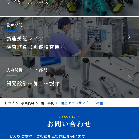
ワイヤーハーネス
量産部門
製造受託ライン
検査請負（画像検査機）
技術開発サポート部門
開発設計〜加工〜製作
トップ
事業内容
加工事例
樹脂 カットサンプル その他
CONTACT
お問い合わせ
どんなご要望・ご相談も直接お話を伺います！