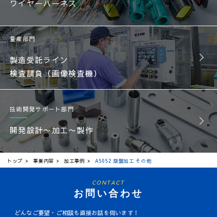
ワイヤーハーネス
量産部門
製造受託ライン
検査請負（画像検査機）
技術開発サポート部門
開発設計〜加工〜製作
トップ
事業内容
加工事例
A5052 旋盤加工 その他
CONTACT
お問い合わせ
どんなご要望・ご相談も直接お話を伺います！