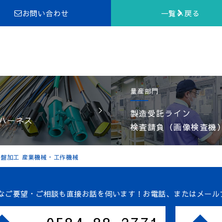
お問い合わせ
一覧へ戻る
量産部門
製造受託ライン
ハーネス
検査請負（画像検査機
 旋盤加工 産業機械・工作機械
なご要望・ご相談も直接お話を伺います！
お電話、またはメール