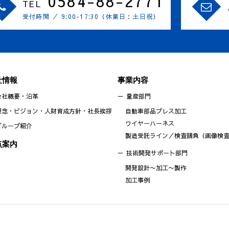
0584-88-2771
TEL
受付時間 ／ 9:00-17:30（休業日：土日祝）
社情報
事業内容
会社概要・沿革
量産部門
理念・ビジョン・人財育成方針・社長挨拶
自動車部品プレス加工
ワイヤーハーネス
グループ紹介
製造受託ライン／検査請負（画像検
点案内
技術開発サポート部門
開発設計〜加工〜製作
加工事例