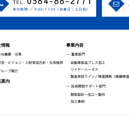
0584-88-2771
TEL
受付時間 ／ 9:00-17:30（休業日：土日祝）
社情報
事業内容
会社概要・沿革
量産部門
理念・ビジョン・人財育成方針・社長挨拶
自動車部品プレス加工
ワイヤーハーネス
グループ紹介
製造受託ライン／検査請負（画像検
点案内
技術開発サポート部門
開発設計〜加工〜製作
加工事例