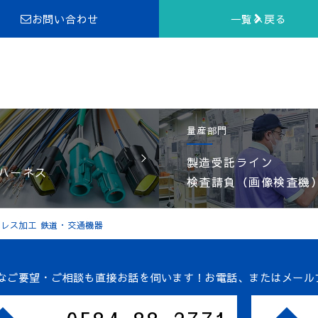
お問い合わせ
一覧へ戻る
量産部門
製造受託ライン
ハーネス
検査請負（画像検査機
 プレス加工 鉄道・交通機器
なご要望・ご相談も直接お話を伺います！
お電話、またはメール