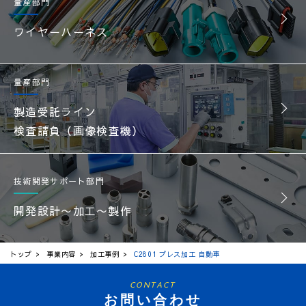
量産部門
ワイヤーハーネス
量産部門
製造受託ライン
検査請負（画像検査機）
技術開発サポート部門
開発設計〜加工〜製作
トップ
事業内容
加工事例
C2801 プレス加工 自動車
CONTACT
お問い合わせ