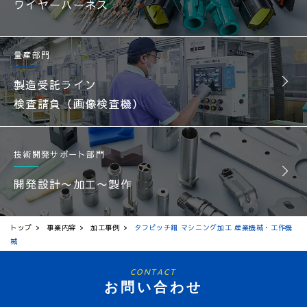
ワイヤーハーネス
量産部門
製造受託ライン
検査請負（画像検査機）
技術開発サポート部門
開発設計〜加工〜製作
トップ
事業内容
加工事例
タフピッチ銅 マシニング加工 産業機械・工作機
械
CONTACT
お問い合わせ