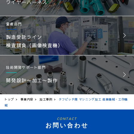
ワイヤーハーネス
量産部門
製造受託ライン
検査請負（画像検査機）
技術開発サポート部門
開発設計〜加工〜製作
トップ
事業内容
加工事例
タフピッチ銅 マシニング加工 産業機械・工作機
械
CONTACT
お問い合わせ