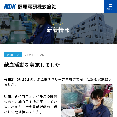
メニュー
NEWS
新着情報
2020.08.26
お知らせ
献血活動を実施しました。
令和2年8月25日㈫、野原電研グループ本社にて献血活動を実施致し
ました。
現在、新型コロナウイルスの影響
もあり、輸血用血液が不足してい
ることから、社会貢献活動の一環
として取り組みました。