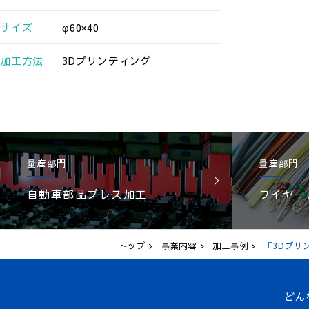
サイズ
φ60×40
加工方法
3Dプリンティング
量産部門
量産部門
自動車部品プレス加工
ワイヤー
トップ
事業内容
加工事例
「3Dプリ
どん