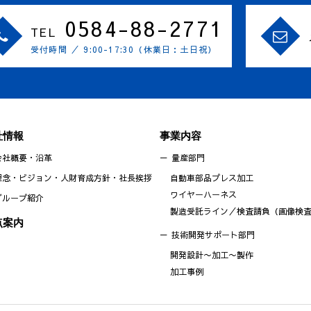
0584-88-2771
TEL
受付時間 ／ 9:00-17:30（休業日：土日祝）
社情報
事業内容
会社概要・沿革
量産部門
理念・ビジョン・人財育成方針・社長挨拶
自動車部品プレス加工
ワイヤーハーネス
グループ紹介
製造受託ライン／検査請負（画像検
点案内
技術開発サポート部門
開発設計〜加工〜製作
加工事例