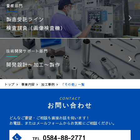
量産部門
製造受託ライン
検査請負（画像検査機）
技術開発サポート部門
開発設計〜加工〜製作
トップ
事業内容
加工事例
「その他」一覧
CONTACT
お問い合わせ
どんなご要望・ご相談も直接お話を伺います！
お電話、またはメールフォームからお気軽にご相談ください。
0584-88-2771
TEL