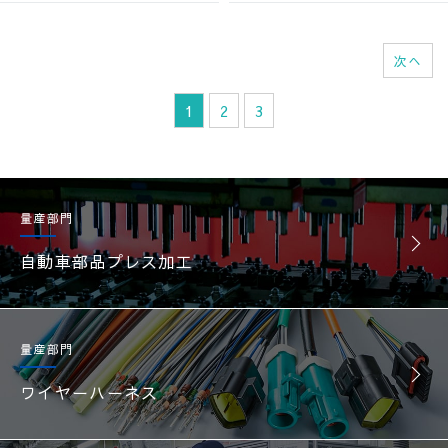
次へ
1
2
3
量産部門
自動車部品プレス加工
量産部門
ワイヤーハーネス