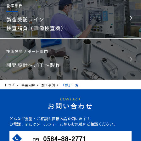
量産部門
製造受託ライン
検査請負（画像検査機）
技術開発サポート部門
開発設計〜加工〜製作
トップ
事業内容
加工事例
「鉄」一覧
CONTACT
お問い合わせ
どんなご要望・ご相談も直接お話を伺います！
お電話、またはメールフォームからお気軽にご相談ください。
0584-88-2771
TEL