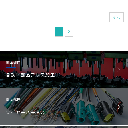
次へ
1
2
量産部門
自動車部品プレス加工
量産部門
ワイヤーハーネス