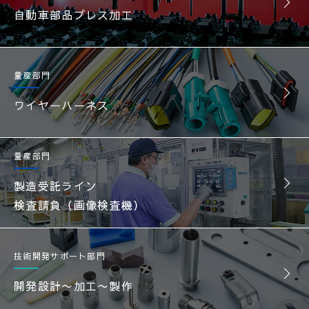
自動車部品プレス加工
量産部門
ワイヤーハーネス
量産部門
製造受託ライン
検査請負（画像検査機）
技術開発サポート部門
開発設計〜加工〜製作