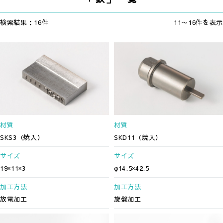
検索結果：16件
11〜16件を表示
材質
材質
SKS3（焼入）
SKD11（焼入）
サイズ
サイズ
19×11×3
φ14.5×42.5
加工方法
加工方法
放電加工
旋盤加工