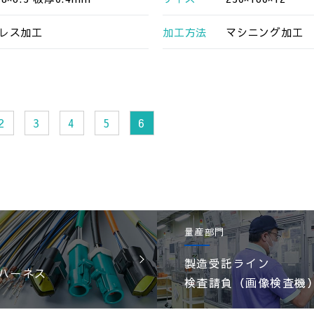
レス加工
加工方法
マシニング加工
2
3
4
5
6
量産部門
製造受託ライン
ハーネス
検査請負（画像検査機