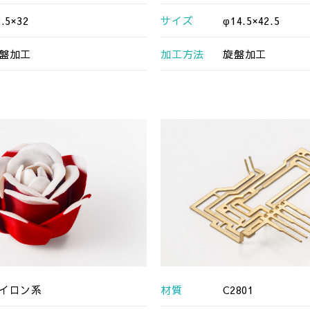
.5×32
サイズ
φ14.5×42.5
盤加工
加工方法
旋盤加工
イロン系
材質
C2801