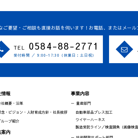
なご要望・ご相談も直接お話を伺います！
お電話、またはメール
0584-88-2771
TEL
受付時間 ／ 9:00-17:30（休業日：土日祝）
社情報
事業内容
会社概要・沿革
量産部門
理念・ビジョン・人財育成方針・社長挨拶
自動車部品プレス加工
ワイヤーハーネス
グループ紹介
製造受託ライン／検査請負（画像検
点案内
技術開発サポート部門