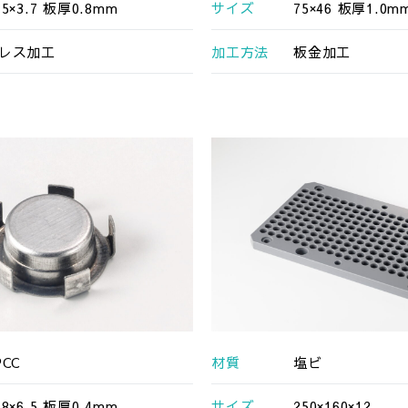
15×3.7 板厚0.8mm
サイズ
75×46 板厚1.0m
レス加工
加工方法
板金加工
PCC
材質
塩ビ
18×6.5 板厚0.4mm
サイズ
250×160×12