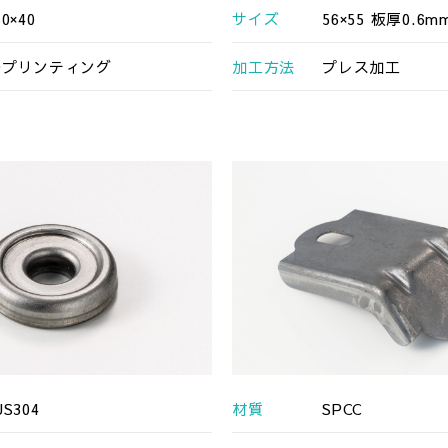
0×40
サイズ
56×55 板厚0.6m
Dプリンティング
加工方法
プレス加工
US304
材質
SPCC